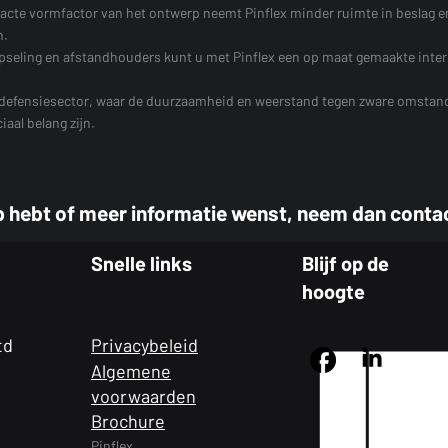
mpacte vormfactor van het ontwerp neemt Pinflex minder ruimte in beslag 
n.
kapseling en afstandhouders kunt u met Pinflex een op maat gemaakte inter
de defensiesector, waar de duurzaamheid en weerstand tegen zware omsta
aal belang zijn.
rp hebt of meer informatie wenst, neem dan conta
Snelle links
Blijf op de
hoogte
td
Privacybeleid
Algemene
voorwaarden
Brochure
Pinflex