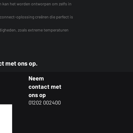
en kan het worden ontworpen om zelfs in
connect-oplossing creëren die perfect is
ndigheden, zoals extreme temperaturen
ct met ons op.
Neem
contact met
ons op
01202 002400