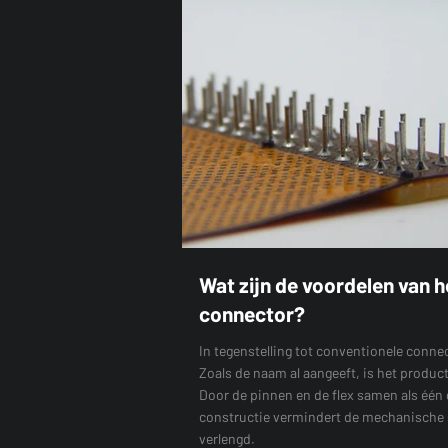
Wat zijn de voordelen van h
connector?
In tegenstelling tot conventionele conne
Zoals de naam al aangeeft, is het produ
Door de pinnen en de flex samen als één g
constructie vermindert de mechanische s
verlengd.