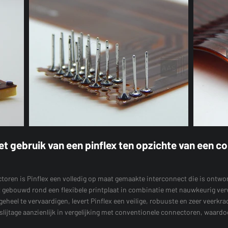
et gebruik van een pinflex ten opzichte van een c
ctoren is Pinflex een volledig op maat gemaakte interconnect die is ontw
ct gebouwd rond een flexibele printplaat in combinatie met nauwkeurig ve
eheel te vervaardigen, levert Pinflex een veilige, robuuste en zeer veerkr
lijtage aanzienlijk in vergelijking met conventionele connectoren, waard