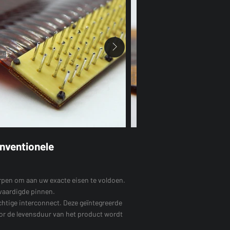
onventionele
orpen om aan uw exacte eisen te voldoen.
rvaardigde pinnen.
achtige interconnect. Deze geïntegreerde
oor de levensduur van het product wordt