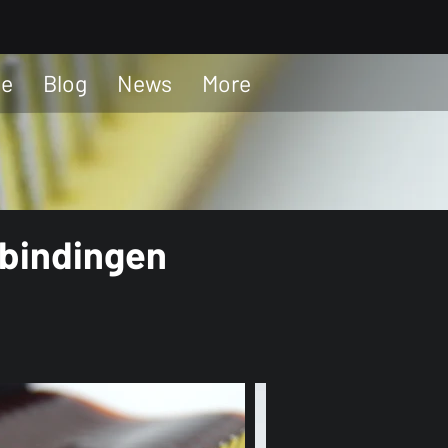
ge
Blog
News
More
rbindingen