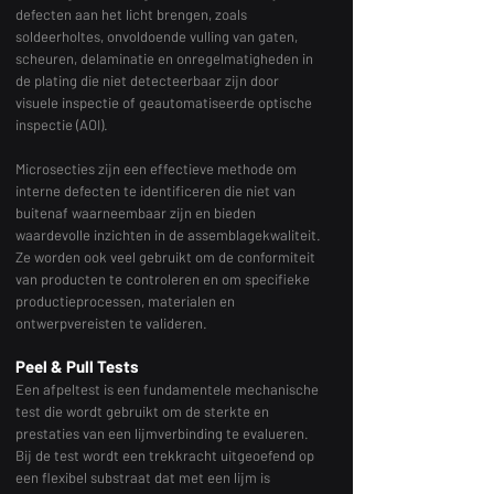
defecten aan het licht brengen, zoals
soldeerholtes, onvoldoende vulling van gaten,
scheuren, delaminatie en onregelmatigheden in
de plating die niet detecteerbaar zijn door
visuele inspectie of geautomatiseerde optische
inspectie (AOI).
Microsecties zijn een effectieve methode om
interne defecten te identificeren die niet van
buitenaf waarneembaar zijn en bieden
waardevolle inzichten in de assemblagekwaliteit.
Ze worden ook veel gebruikt om de conformiteit
van producten te controleren en om specifieke
productieprocessen, materialen en
ontwerpvereisten te valideren.
Peel & Pull Tests
Een afpeltest is een fundamentele mechanische
test die wordt gebruikt om de sterkte en
prestaties van een lijmverbinding te evalueren.
Bij de test wordt een trekkracht uitgeoefend op
een flexibel substraat dat met een lijm is