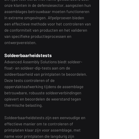
onze klanten in de defensiesector, aangezien hun
assemblages betrouwbaar moeten functioneren
in extreme omgevingen. Afpelproeven bieden
een effectieve methode voor het controleren van
de conformiteit van producten en het valideren
van specifieke productieprocessen en
ontwerpvereisten.
Soldeerbaarheidstests
Advanced Assembly Solutions biedt soldeer-
float- en soldeer-dip-tests aan om de
soldeerbaarheid van printplaten te beoordelen.
Deze tests controleren of de
oppervlakteafwerking tijdens de assemblage
betrouwbare, robuuste soldeerverbindingen
oplevert en beoordelen de weerstand tegen
thermische belasting.
Soldeerbaarheidstests zijn een eenvoudige en
effectieve manier om te controleren of
printplaten klaar zijn voor assemblage, met
name voor printplaten die langdurig zijn