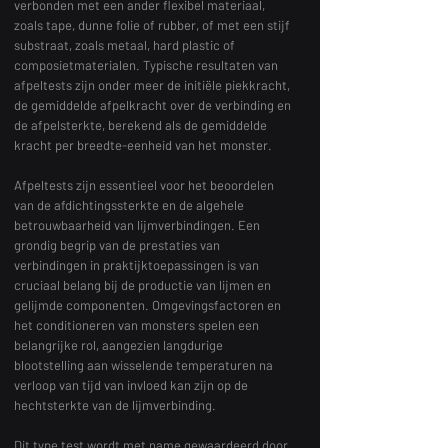
verbonden met een ander flexibel materiaal,
zoals tape, dunne folie of rubber, of met een stijf
substraat, zoals metaal, hard plastic of
composietmaterialen. Typische resultaten van
afpeltests zijn onder meer de initiële piekkracht,
de gemiddelde afpelkracht over de verbinding en
de afpelsterkte, berekend als de gemiddelde
kracht per breedte-eenheid van het monster.
Afpeltests zijn essentieel voor het beoordelen
van de afdichtingssterkte en de algehele
betrouwbaarheid van lijmverbindingen. Een
grondig begrip van de prestaties van
verbindingen in praktijktoepassingen is van
cruciaal belang bij de productie van lijmen en
gelijmde componenten. Omgevingsfactoren en
het conditioneren van monsters spelen een
belangrijke rol, aangezien langdurige
blootstelling aan wisselende temperaturen na
verloop van tijd van invloed kan zijn op de
hechtsterkte van de lijmverbinding.
Dit type test wordt met name gewaardeerd door