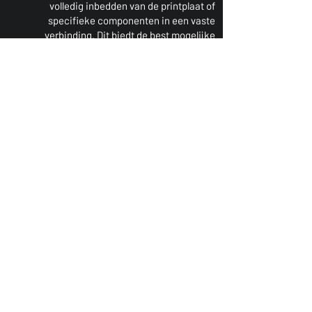
volledig inbedden van de printplaat of
specifieke componenten in een vaste
verbinding. Dit biedt de best mogelijke
bescherming tegen omgevingsinvloeden en
mechanische schade, terwijl het
tegelijkertijd een uitstekende elektrische
isolatie biedt. Het is ook een uitstekende
manier om te beschermen tegen vocht,
sterke trillingen en schokken, chemicaliën
en manipulatie. Door de inkapseling is
herbewerking niet mogelijk, waardoor het
populair is in de defensie-industrie, omdat
reverse engineering onmogelijk is.
AS9102 FAIRs
Wij beschikken over ervaren en opgeleide
operators in AS9102 rev C om FAIR's uit te
voeren volgens uw gespecificeerde
tekening.
Opslag