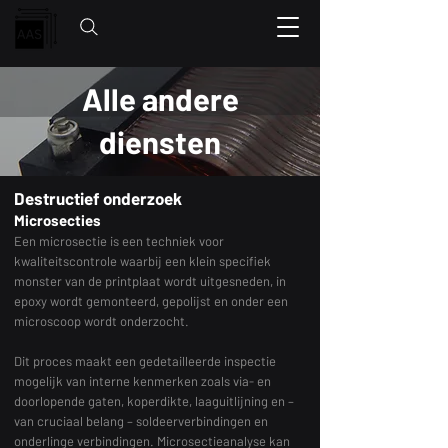
Alle andere
diensten
Destructief onderzoek
Microsecties
Een microsectie is een techniek voor
kwaliteitscontrole waarbij een klein specifiek
monster van de printplaat wordt uitgesneden, in
epoxy wordt gemonteerd, gepolijst en onder een
microscoop wordt onderzocht.
Dit proces maakt een gedetailleerde inspectie
mogelijk van interne kenmerken zoals via- en
doorlopende gaten, koperdikte, laaguitlijning en –
van cruciaal belang – soldeerverbindingen en
onderlinge verbindingen. Microsectieanalyse kan