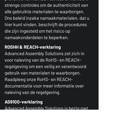
strenge controles om de authenticiteit van
alle gebruikte materialen te waarborgen.
Ons beleid inzake namaakmaterialen, dat u
hier kunt vinden, beschrijft de procedures
die zijn ingesteld om het risico op
namaakonderdelen te beperken.
ROSHH & REACH-verklaring
Advanced Assembly Solutions zet zich in
voor naleving van de RoHS- en REACH-
regelgeving om een veilig en verantwoord
gebruik van materialen te waarborgen.
Raadpleeg onze RoHS- en REACH-
documentatie voor meer informatie over
naleving van de regelgeving.
AS9100-verklaring
Advanced Assembly Solutions is bezig met
het herwinnen van onze AS9100-
certificering. Hoewel we momenteel niet
over de AS9100-accreditatie beschikken,
voldoet ons QMS aan AS9100 en worden alle