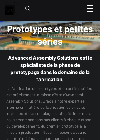
Prototypes et petites
séries
Advanced Assembly Solutions est le
spécialiste de la phase de
prototypage dans le domaine de la
fabrication.
La fabrication de prototypes et en petites séries
est précisément la raison d'être d'Advanced
Assembly Solutions. Grâce à notre expertise
interne en matière de fabrication de circuits
imprimés et d'assemblage de circuits imprimés,
nous accompagnons nos clients à chaque étape
du développement, du premier prototype à la
mise en production. Nous n'imposons aucune
quantité minimale de commande et sommes