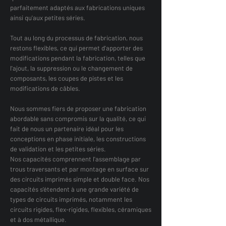
parfaitement adaptés aux fabrications uniques
ainsi qu'aux petites séries.
Tout au long du processus de fabrication, nous
restons flexibles, ce qui permet d'apporter des
modifications pendant la fabrication, telles que
l'ajout, la suppression ou le changement de
composants, les coupes de pistes et les
modifications de câbles.
Nous sommes fiers de proposer une fabrication
abordable sans compromis sur la qualité, ce qui
fait de nous un partenaire idéal pour les
conceptions en phase initiale, les constructions
de validation et les petites séries.
Nos capacités comprennent l'assemblage par
trous traversants et par montage en surface sur
des circuits imprimés simple et double face. Nos
capacités s'étendent à une grande variété de
types de circuits imprimés, notamment les
circuits rigides, flex-rigides, flexibles, céramiques
et à dos métallique.