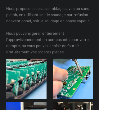
Nous proposons des assemblages avec ou sans
plomb, en utilisant soit le soudage par refusion
conventionnel, soit le soudage en phase vapeur.
Nous pouvons gérer entièrement
l'approvisionnement en composants pour votre
compte, ou vous pouvez choisir de fournir
gratuitement vos propres pièces.