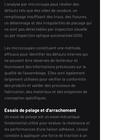
L'analyse par microcoupe peut révéler des
défauts tels que des vides de soudure, un
remplissage insuffisant des trous, des fissures,
un délaminage et des irrégularités de placage qui
ne sont pas détectables par inspection visuelle
ou par inspection optique automatisée (AOI).
Les microcoupes constituent une méthode
efficace pour identifier les défauts internes qui
ne peuvent être observés de l'extérieur et
fournissent des informations précieuses sur la
qualité de l'assemblage. Elles sont également
largement utilisées pour vérifier la conformité
des produits et valider des processus de
fabrication, des matériaux et des exigences de
conception spécifiques.
Essais de pelage et d'arrachement
Un essai de pelage est un essai mécanique
fondamental utilisé pour évaluer la résistance et
les performances d'une liaison adhésive. L'essai
consiste à appliquer une force de traction à un