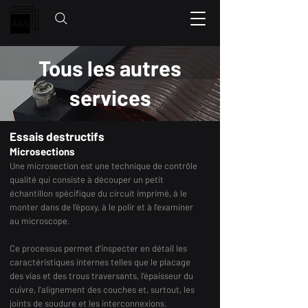
Tous les autres
services
Essais destructifs
Microsections
Une microsection est une technique de contrôle
qualité qui consiste à découper un petit
échantillon spécifique du circuit imprimé, à le
monter dans de l'époxy, à le polir et à l'examiner
au microscope.
Ce processus permet d'inspecter en détail les
caractéristiques internes telles que le placage
des vias et des trous traversants, l'épaisseur du
cuivre, l'alignement des couches et, surtout, les
joints de soudure et les interconnexions.