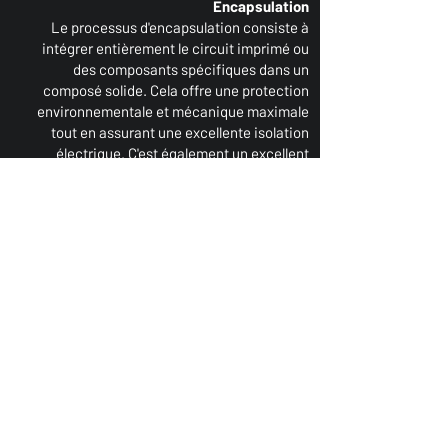
Encapsulation
Le processus d'encapsulation consiste à
intégrer entièrement le circuit imprimé ou
des composants spécifiques dans un
composé solide. Cela offre une protection
environnementale et mécanique maximale
tout en assurant une excellente isolation
électrique. C'est également un excellent
moyen de protéger contre l'humidité, les
vibrations et les chocs importants, les
produits chimiques et les manipulations
frauduleuses. En raison de l'encapsulation,
aucune modification n'est possible, ce qui
explique pourquoi cette technique est très
appréciée dans l'industrie de la défense, car
il est impossible de procéder à une
ingénierie inverse.
AS9102 FAIRs
Nous disposons d'opérateurs expérimentés
et formés à la norme AS9102 rev C pour