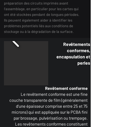
préparation des circuits imprimés avant
l'assemblage, en particulier pour les cartes qui
ont été stockées pendant de longues périodes.
Ils peuvent également aider à identifier les
problèmes potentiels liés aux conditions de
stockage ou à la dégradation de la surface.
Revêtements
conformes,
encapsulation et
perles
Revêtement conforme
Le revêtement conforme est une fine
couche transparente de film (généralement
d'une épaisseur comprise entre 25 et 75
microns) qui est appliquée sur le PCBA fini
par brossage, pulvérisation ou trempage.
Les revêtements conformes constituent