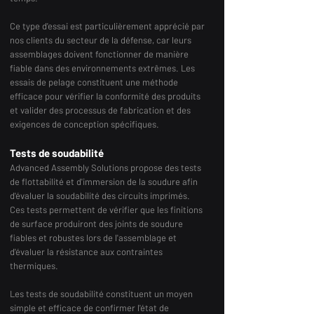
Ce type d'essai est particulièrement apprécié par
nos clients du secteur de la défense, car leurs
assemblages doivent fonctionner de manière
fiable dans des environnements extrêmes. Les
essais de pelage constituent une méthode
efficace pour vérifier la conformité des produits
et valider des processus de fabrication et des
exigences de conception spécifiques.
Tests de soudabilité
Advanced Assembly Solutions propose des tests
de flottabilité et d'immersion de la soudure afin
d'évaluer la soudabilité des circuits imprimés.
Ces tests permettent de vérifier que les finitions
de surface produiront des joints de soudure
fiables et robustes lors de l'assemblage et
d'évaluer la résistance aux contraintes
thermiques.
Les tests de soudabilité constituent un moyen
simple et efficace de confirmer l'état de