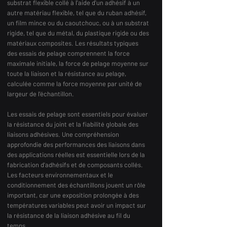
substrat flexible collé à l'aide d'un adhésif à un
autre matériau flexible, tel que du ruban adhésif,
un film mince ou du caoutchouc, ou à un substrat
rigide, tel que du métal, du plastique rigide ou des
matériaux composites. Les résultats typiques
des essais de pelage comprennent la force
maximale initiale, la force de pelage moyenne sur
toute la liaison et la résistance au pelage,
calculée comme la force moyenne par unité de
largeur de l'échantillon.
Les essais de pelage sont essentiels pour évaluer
la résistance du joint et la fiabilité globale des
liaisons adhésives. Une compréhension
approfondie des performances des liaisons dans
des applications réelles est essentielle lors de la
fabrication d'adhésifs et de composants collés.
Les facteurs environnementaux et le
conditionnement des échantillons jouent un rôle
important, car une exposition prolongée à des
températures variables peut avoir un impact sur
la résistance de la liaison adhésive au fil du
temps.