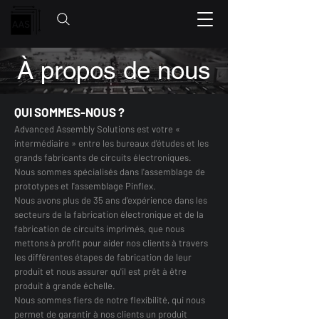
À propos de nous
QUI SOMMES-NOUS ?
Advanced Assembly Solutions est votre «
intermédiaire » entre les bureaux d'études et les
grands fabricants de circuits électroniques.
Nous sommes spécialisés dans l'assemblage de
prototypes et l'assemblage Pinflex.
Nous avons plus de 35 ans d'expérience dans les
secteurs de la fabrication électronique et de la
fabrication de circuits imprimés, que nous
mettons à profit pour aider nos clients à travers
les différentes étapes de fabrication de leur
produit et nous assurer qu'il est prêt à être
produit à grande échelle.
Nous sommes fiers de notre flexibilité, qui nous
permet de garantir à nos clients un produit