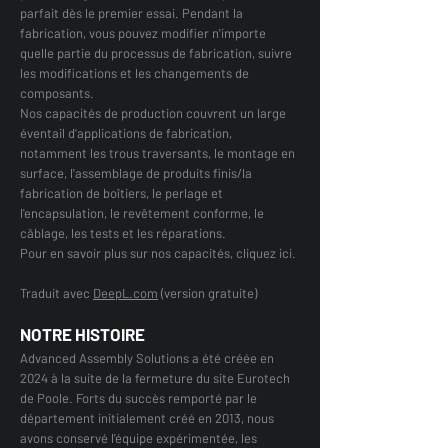
parfait dès le premier essai. Pendant la
fabrication, vous pouvez modifier n'importe
quelle partie du processus de fabrication, suivre
les modifications et les changements de
composants.
Nos capacités de production couvrent un large
éventail d'applications de fabrication,
notamment les trous traversants, le montage en
surface, l'assemblage de produits finis/la
fabrication de boîtiers, le perlage et
l'encapsulation, le revêtement conforme, le
câblage, les tests et les réparations.
Pour en savoir plus sur nos capacités, cliquez ici.
Traduit avec
DeepL.com
(version gratuite)
NOTRE HISTOIRE
Advanced Assembly Solutions a été créée en
2024 à la suite de la fermeture du site Eurotech
de Poole. Forts du succès remporté par le
département initialement créé en 2013, nous
avons conservé l'équipe expérimentée, les