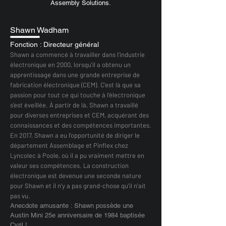
Assembly Solutions.
Shawn Wadham
Fonction : Directeur général
Shawn a commencé à travailler dans l'industrie
électronique en 2000, lorsqu'il a obtenu un
apprentissage dans une grande entreprise de
fabrication électronique (CEM). C'est là que sa
passion pour tout ce qui touche à l'électronique
s'est éveillée. À partir de là, Shawn a travaillé
pour diverses entreprises et CEM, acquérant des
connaissances et des compétences importantes.
En 2017, Shawn a eu l'opportunité de diriger le
département Assemblage et Pinflex chez
Lyncolec à Poole, où il a pu vraiment mettre en
valeur ses compétences. La construction
électronique est devenue une seconde nature
pour Shawn et il n'y a pas grand-chose qu'il n'ait
pas vu.
Anecdote amusante : Shawn possède une
Austin Mini 25e anniversaire de 1984 baptisée
Cyril !