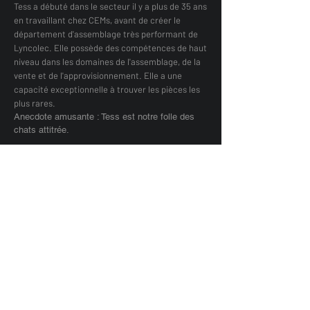
Tess a débuté dans le secteur il y a plus de 35 ans
en travaillant chez CEMs, avant de créer le
département d'assemblage très performant de
Lyncolec. Elle possède des compétences de haut
niveau dans les domaines de l'assemblage, de la
vente et de l'approvisionnement. Elle a une
capacité exceptionnelle à trouver les pièces les
plus rares.
Anecdote amusante : Tess est notre folle des
chats attitrée.
Marie
Rôle : Technicien en électronique
Mary a rejoint le secteur en 2015 et, au cours
de ses 10 années d'expérience, elle a
rapidement gravi les échelons pour occuper un
poste de superviseure et a obtenu la
certification IPC-610 CIS. Mary possède un
haut niveau de compétences et d'expertise en
matière de montage en surface, de trous
traversants, d'assemblage de boîtiers et de
construction de pinflex.