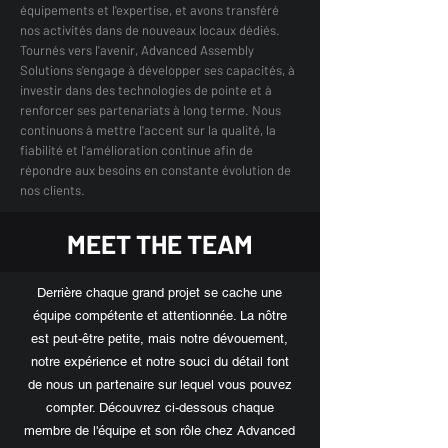
équipements et l'expertise, et avons transféré
nos activités dans de nouveaux locaux dédiés.
Tournés vers l'avenir, Advanced Assembly
Solutions s'engage à développer ses capacités, à
investir dans des technologies de pointe et à
renforcer ses partenariats à long terme. Nous
continuons à mettre l'accent sur la qualité, la
fiabilité et l'amélioration continue afin de
répondre aux besoins en constante évolution de
nos clients.
MEET THE TEAM
Derrière chaque grand projet se cache une
équipe compétente et attentionnée. La nôtre
est peut-être petite, mais notre dévouement,
notre expérience et notre souci du détail font
de nous un partenaire sur lequel vous pouvez
compter. Découvrez ci-dessous chaque
membre de l'équipe et son rôle chez Advanced