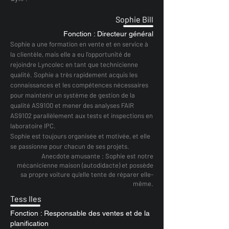
Sophie Bill
Fonction : Directeur général
Sophie a une formation en vente et en service à
la clientèle, mais elle a eu l'opportunité de
rejoindre Lyncolec en tant que technicienne
qualité. Sophie a très rapidement acquis les
connaissances et les compétences nécessaires
pour maintenir un système de gestion de la
qualité AS9100 et mener des analyses FAIR
AS9102 parallèlement aux tests et inspections en
laboratoire IPC.
Sophie est toujours organisée et motivée, et elle
se passionne pour chacun de ses projets.
Anecdote amusante : Sophie est notre
mécanicienne maison (autodidacte) et possède
sa propre voiture qu'elle tente de réparer elle-
même.
Tess Iles
Fonction : Responsable des ventes et de la
planification