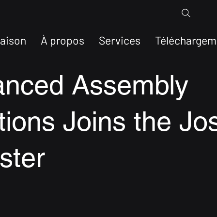
aison
À propos
Services
Téléchargem
anced Assembly
tions Joins the Jo
ster