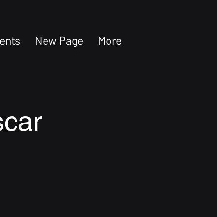
ents
New Page
More
scar