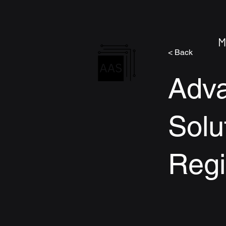
M
< Back
Adv
Solu
Regi