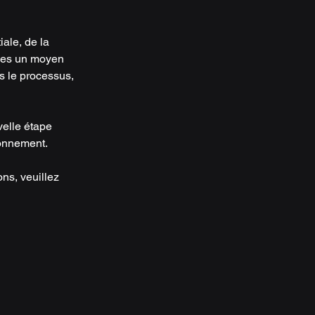
ale, de la 
ses un moyen 
s le processus, 
velle étape 
ionnement.
ns, veuillez 